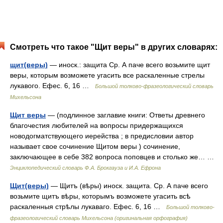
Смотреть что такое "Щит веры" в других словарях:
щит(веры)
— иноск.: защита Ср. А паче всего возьмите щит
веры, которым возможете угасить все раскаленные стрелы
лукавого. Ефес. 6, 16 …
Большой толково-фразеологический словарь
Михельсона
Щит веры
— (подлинное заглавие книги: Ответы древнего
благочестия любителей на вопросы придержащихся
новодогматствующего иерейства ; в предисловии автор
называет свое сочинение Щитом веры ) сочинение,
заключающее в себе 382 вопроса поповцев и столько же… …
Энциклопедический словарь Ф.А. Брокгауза и И.А. Ефрона
Щит(веры)
— Щитъ (вѣры) иноск. защита. Ср. А паче всего
возьмите щитъ вѣры, которымъ возможете угасить всѣ
раскаленныя стрѣлы лукаваго. Ефес. 6, 16 …
Большой толково-
фразеологический словарь Михельсона (оригинальная орфография)