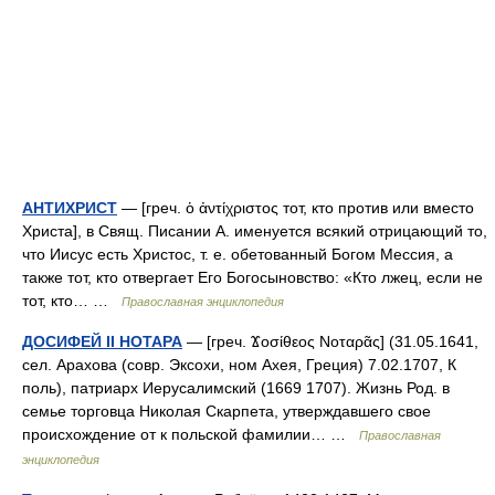
АНТИХРИСТ
— [греч. ὁ ἀντίχριστος тот, кто против или вместо
Христа], в Свящ. Писании А. именуется всякий отрицающий то,
что Иисус есть Христос, т. е. обетованный Богом Мессия, а
также тот, кто отвергает Его Богосыновство: «Кто лжец, если не
тот, кто… …
Православная энциклопедия
ДОСИФЕЙ II НОТАРА
— [греч. Ϫοσίθεος Νοταρᾶς] (31.05.1641,
сел. Арахова (совр. Эксохи, ном Ахея, Греция) 7.02.1707, К
поль), патриарх Иерусалимский (1669 1707). Жизнь Род. в
семье торговца Николая Скарпета, утверждавшего свое
происхождение от к польской фамилии… …
Православная
энциклопедия