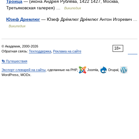
Троица
— (икона Андрея Рублёва, 1422 1427, Москва,
Третьяковская галерея) …
Википедия
Юзеф Дремлюг
— Юзеф Дрéмлюг Дрéмлюг Антон Игоревич …
Википедия
© Академик, 2000-2026
18+
Обратная связь:
Техподдержка
,
Реклама на сайте
👣 Путешествия
Экспорт словарей на сайты
, сделанные на PHP,
Joomla,
Drupal,
WordPress, MODx.